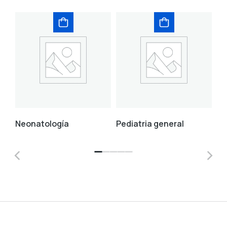
Neonatología
Pediatria general
Cr
de