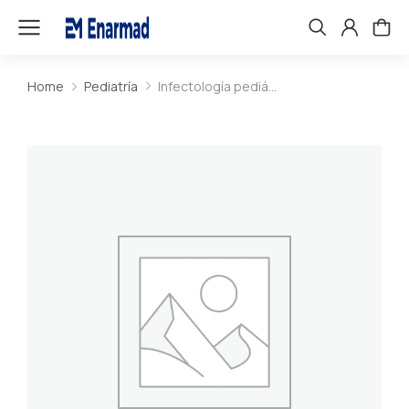
Home
Pediatría
Infectología pediá…
You are here: