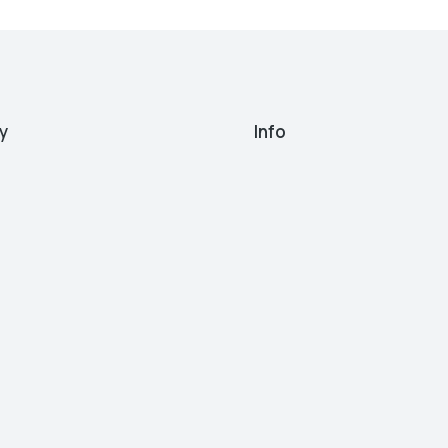
y
Info