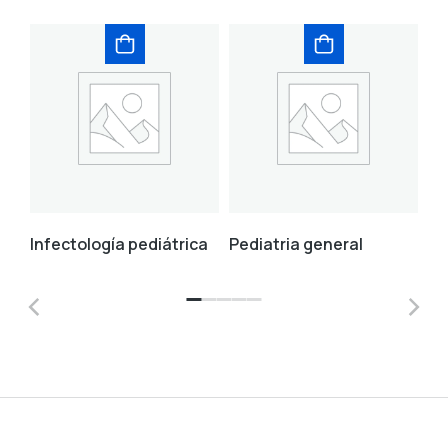
Infectología pediátrica
Pediatria general
Cr
de